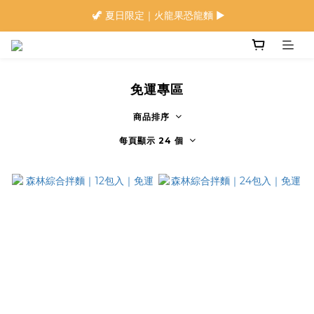
🍜 限量下單即贈 ▶︎ 南瓜x麻油拌麵1包(登入會員)
 🦖 夏日限定｜火龍果恐龍麵 ▶︎
⭐️ 加入會員首購享$20購物金 ▶︎
🍜 限量下單即贈 ▶︎ 南瓜x麻油拌麵1包(登入會員)
免運專區
商品排序
每頁顯示 24 個