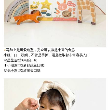
⭐️
再加上超可愛造型，完全可以激起小童的食慾
小狸一口一顆麵，不管是手抓、湯匙挖取都非常容易入口
🌸星星造型X南瓜口味
🌲小樹造型X新鮮蔬菜口味
🐰兔子造型X紅蘿蔔口味