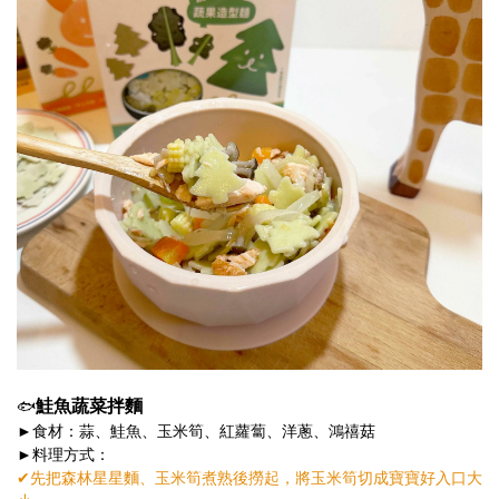
鮭魚蔬菜拌麵
🐟
►食材：蒜、鮭魚、玉米筍、紅蘿蔔、洋蔥、鴻禧菇
►料理方式：
✔︎先把森林星星麵、玉米筍煮熟後撈起，將玉米筍切成寶寶好入口大