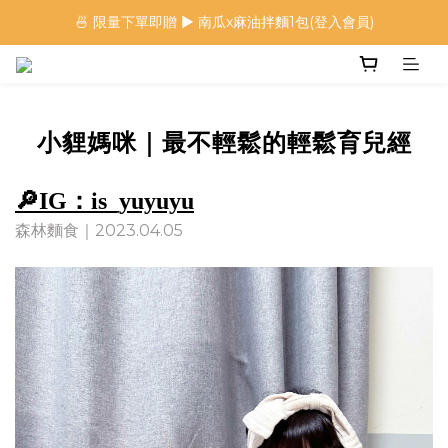
🍜 限量下單即贈 ▶︎ 南瓜x麻油拌麵1包(登入會員)
🍜 限量下單即贈 ▶︎ 南瓜x麻油拌麵1包(登入會員)
 🦖 夏日限定｜火龍果恐龍麵 ▶︎
⭐️ 加入會員首購享$20購物金 ▶︎
小貍媽咪｜最不輕鬆的輕鬆育兒經
🍜 限量下單即贈 ▶︎ 南瓜x麻油拌麵1包(登入會員)
🔎IG：is_yuyuyu
森林麵食｜2023.04.05