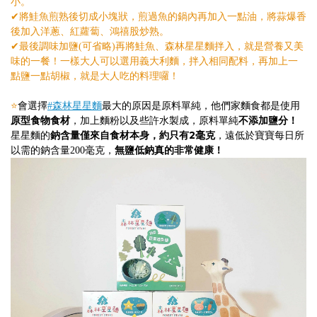
小。
✔︎將鮭魚煎熟後切成小塊狀，煎過魚的鍋內
再加入一點油，將蒜爆香
後加入洋蔥、紅蘿蔔、鴻禧股炒熟。
✔︎最後調味加鹽(可省略)再將鮭魚、森林星星麵拌入，就是營養又美
味的一餐！一樣大人可以選用義大利麵，拌入相同配料，再加上一
點鹽一點胡椒，就是大人吃的料理囉！
⭐️
會選擇
#森林星星麵
最大的原因是原料單純，他們家麵食都是使用
原型食物食材
不添加鹽分！
，加上麵粉以及些許水製成，原料單純
鈉含量僅來自食材本身，約只有2毫克
星星麵的
，遠低於寶寶每日所
無鹽低鈉真的非常健康！
以需的鈉含量200毫克，