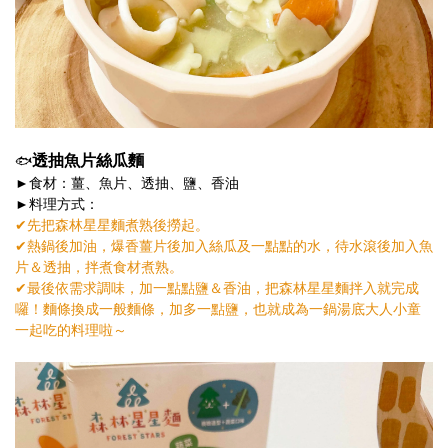
透抽魚片絲瓜麵
🐟
►食材：薑、魚片、透抽、鹽、香油
►料理方式：
✔︎先把森林星星麵煮熟後撈起。
✔︎熱鍋後加油，爆香薑片後加入絲瓜及一點點的水，待水滾後加入魚
片＆透抽，拌煮食材煮熟。
✔︎最後依需求調味，加一點點鹽＆香油，把森林星星麵拌入就完成
囉！麵條換成一般麵條，加多一點鹽，也就成為一鍋湯底大人小童
一起吃的料理啦～