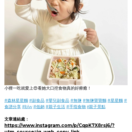
小狸一吃就愛上😍看她大口挖食物真的好療癒！
#森林星星麵
#副食品
#嬰兒副食品
#無鹽
#無鹽寶寶麵
#星星麵
#
食譜分享
#blw
#低鈉
#親子生活
#手指食物
#親子景點
文章連結處：
https://www.instagram.com/p/CqpK7X8rsj6/?
utm_source=ig_web_copy_link