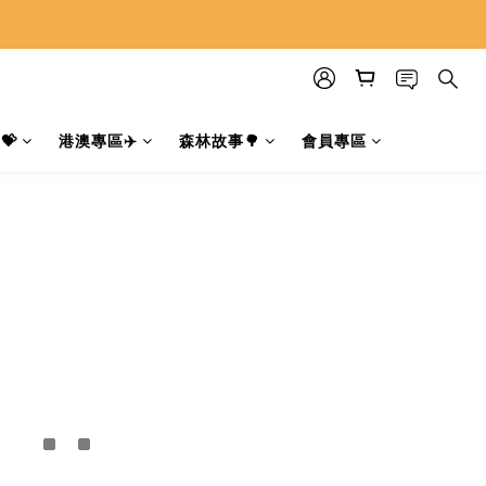
💝
港澳專區✈️
森林故事🌳
會員專區