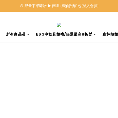
🍜 限量下單即贈 ▶︎ 南瓜x麻油拌麵1包(登入會員)
🍜 限量下單即贈 ▶︎ 南瓜x麻油拌麵1包(登入會員)
 🦖 夏日限定｜火龍果恐龍麵 ▶︎
⭐️ 加入會員首購享$20購物金 ▶︎
所有商品🍜
ESG中秋見麵禮/任選最高8折🎁
森林囍麵
🍜 限量下單即贈 ▶︎ 南瓜x麻油拌麵1包(登入會員)