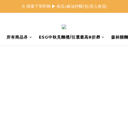
🍜 限量下單即贈 ▶︎ 南瓜x麻油拌麵1包(登入會員)
🍜 限量下單即贈 ▶︎ 南瓜x麻油拌麵1包(登入會員)
 🦖 夏日限定｜火龍果恐龍麵 ▶︎
⭐️ 加入會員首購享$20購物金 ▶︎
所有商品🍜
ESG中秋見麵禮/任選最高8折🎁
森林囍麵
🍜 限量下單即贈 ▶︎ 南瓜x麻油拌麵1包(登入會員)