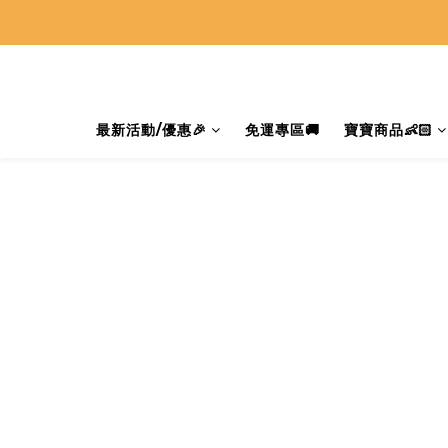
最新活動/優惠🎉
免運專區🚚
寶寶商品👶🏻