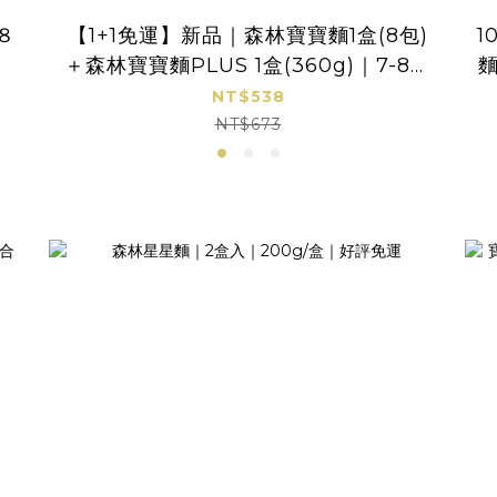
８
【1+1免運】新品｜森林寶寶麵1盒(8包)
1
＋森林寶寶麵PLUS 1盒(360g)｜7-8個
麵
月｜無鹽
NT$538
NT$673