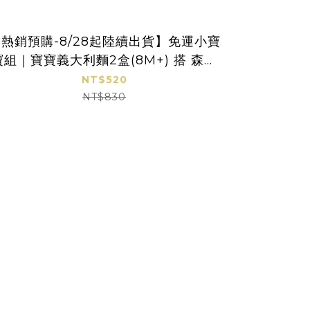
熱銷預購-8/28起陸續出貨】免運小寶
寶寶嚐鮮免
寶組｜寶寶義大利麵2盒(8M+) 搭 森林
米餅2包(
寶寶麵1盒(7M+) ｜無鹽｜蔬果麵
NT$520
NT$830