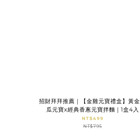
招財拜拜推薦｜【金雞元寶禮盒】黃
瓜元寶x經典香蔥元寶拌麵｜1盒4入
NT$499
NT$795