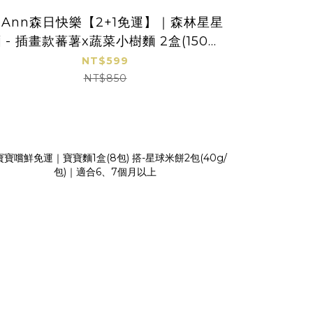
0Ann森日快樂【2+1免運】｜森林星星
森林寶寶麵
 - 插畫款蕃薯x蔬菜小樹麵 2盒(150g/
盒)＋常態星星麵 1盒(200g/盒)｜任選
NT$599
NT$850