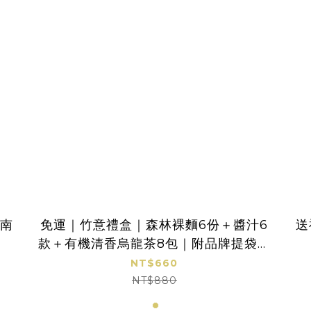
金南
免運｜竹意禮盒｜森林裸麵6份＋醬汁6
送
款＋有機清香烏龍茶8包｜附品牌提袋、
卡片
NT$660
NT$880