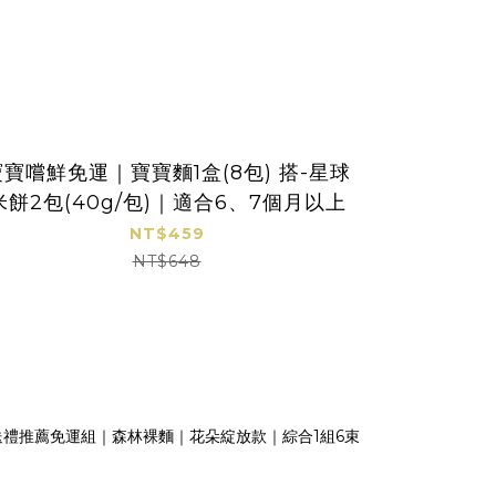
寶寶嚐鮮免運｜寶寶麵1盒(8包) 搭-星球
森林寶寶麵
米餅2包(40g/包)｜適合6、7個月以上
星
NT$459
NT$648