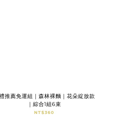
禮推薦免運組｜森林裸麵｜花朵綻放款
｜綜合1組6束
NT$360