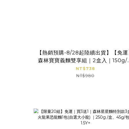
【熱銷預購-8/28起陸續出貨】【免運
森林寶寶義麵雙享組｜2盒入｜150g/
｜任選 紅醬/白醬(120g) x 蔬果捲捲
NT$738
1Y+｜低鈉無添加｜寶寶紅醬｜寶寶白
NT$980