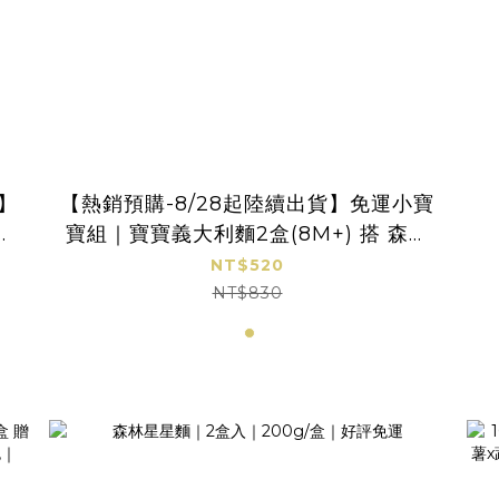
】
【熱銷預購-8/28起陸續出貨】免運小寶
盒
寶組｜寶寶義大利麵2盒(8M+) 搭 森林
麵｜
寶寶麵1盒(7M+) ｜無鹽｜蔬果麵
NT$520
醬
NT$830