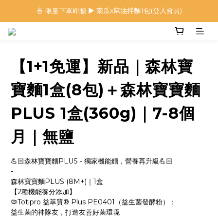
🍜 限量下單即贈 ▶︎ 南瓜x麻油拌麵1包(登入會員)
🍜 限量下單即贈 ▶︎ 南瓜x麻油拌麵1包(登入會員)
 🦖 夏日限定｜火龍果恐龍麵 ▶︎
⭐️ 加入會員首購享$20購物金 ▶︎
【1+1免運】新品｜森林寶
🍜 限量下單即贈 ▶︎ 南瓜x麻油拌麵1包(登入會員)
寶麵1盒(8包)＋森林寶寶麵
PLUS 1盒(360g)｜7-8個
月｜無鹽
💪🏻森林寶寶麵PLUS - 獨家機能麵，營養再升級💪🏻
-
森林寶寶麵PLUS (8M+)｜1盒
【2種機能養分添加】
🦠Totipro 益萃質® Plus PE0401（益生菌發酵粉）：
益生菌的神隊友，打造友善好菌環境