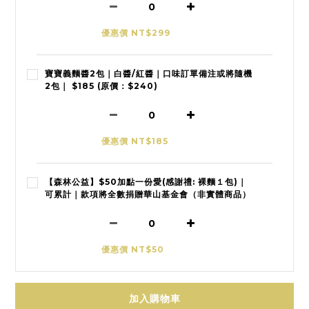
優惠價 NT$299
寶寶義麵醬2包｜白醬/紅醬｜口味訂單備注或將隨機
2包｜ $185 (原價：$240)
優惠價 NT$185
【森林公益】$50加點一份愛(感謝禮: 裸麵１包)｜
可累計｜款項將全數捐贈華山基金會（非實體商品）
優惠價 NT$50
加入購物車