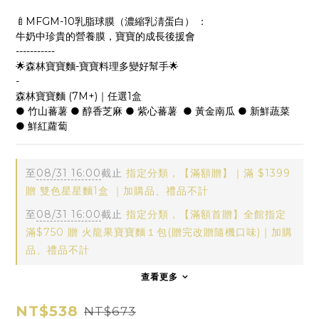
🍼MFGM-10乳脂球膜（濃縮乳淸蛋白） ：
牛奶中珍貴的營養膜，寶寶的成長後援會
-----------
🌟森林寶寶麵-寶寶料理多變好幫手🌟
-
森林寶寶麵 (7M+)｜任選1盒
● 竹山蕃薯 ● 醇香芝麻 ● 紫心蕃薯  ● 黃金南瓜 ● 新鮮蔬菜 
● 鮮紅蘿蔔
至
08/31 16:00
截止
指定分類，【滿額贈】｜滿 $1399
贈 雙色星星麵1盒 ｜加購品、禮品不計
至
08/31 16:00
截止
指定分類，【滿額首贈】全館指定
滿$750 贈 火龍果寶寶麵１包(贈完改贈隨機口味)｜加購
品、禮品不計
查看更多
NT$538
NT$673