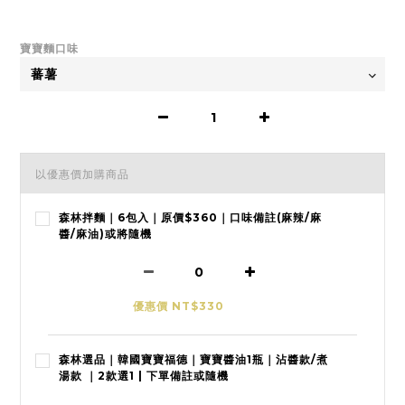
寶寶麵口味
以優惠價加購商品
森林拌麵｜6包入｜原價$360｜口味備註(麻辣/麻
醬/麻油)或將隨機
優惠價 NT$330
森林選品｜韓國寶寶福德｜寶寶醬油1瓶｜沾醬款/煮
湯款 ｜2款選1 | 下單備註或隨機