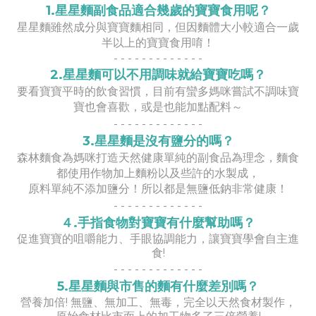
1.星星麵副食品適合幾歲的寶寶食用呢？
星星麵雖然成分與寶寶麵相同，但因麵體大小較適合一歲
半以上的寶寶食用唷！
- - - - - - - - - - - - -
2.星星麵可以不用調味就給寶寶吃嗎？
要看寶寶平時的飲食習慣，目前有蠻多媽咪嘗試不調味寶
寶也會喜歡，或是也能加點配料～
- -
- -
- -
- -
- -
- -
-
3.星星麵是沒有鹽分的嗎？
森林麵食為媽咪打造天然健康單純的副食品為理念，麵食
都使用作物加上麵粉以及些許的水製成，
原料單純不添加鹽分！所以都是無鹽低鈉非常健康！
- -
- -
- -
- -
- -
- -
-
４.手指食物對寶寶有什麼幫助嗎？
促進寶寶的咀嚼能力、手眼協調能力，讓寶寶學會自主進
食!
- -
- -
- -
- -
- -
- -
-
5.星星麵與市售的麵有什麼差別嗎？
營養加倍! 
無鹽、無加工、無毒，完全以天然食材製作，