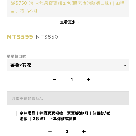
滿$750 贈 火龍果寶寶麵１包(贈完改贈隨機口味)｜加購
品、禮品不計
查看更多
NT$599
NT$850
星星麵口味
以優惠價加購商品
森林選品｜韓國寶寶福德｜寶寶醬油1瓶｜沾醬款/煮
湯款 ｜2款選1 | 下單備註或隨機