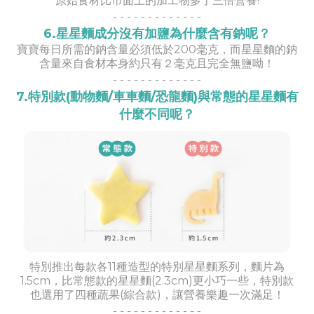
原始食材比市面上的加工物多了三倍營養!
- -
- -
- -
- -
- -
- -
-
6.星星麵成分沒有加鹽為什麼含有鈉呢？
寶寶每日所需的鈉含量必須低於200毫克，而星星麵的鈉
含量來自食材本身約只有２毫克且完全無鹽呦！
- -
- -
- -
- -
- -
- -
-
7.特別款(動物麵/車車麵/恐龍麵)與常態的星星麵有
什麼不同呢？
特別推出每款各11種造型的特別星星麵系列，麵片為
1.5cm，比常態款的星星麵(2.3cm)更小巧一些，特別款
也選用了四種蔬果(綜合款)，讓營養樂趣一次滿足！
- -
- -
- -
- -
- -
- -
-