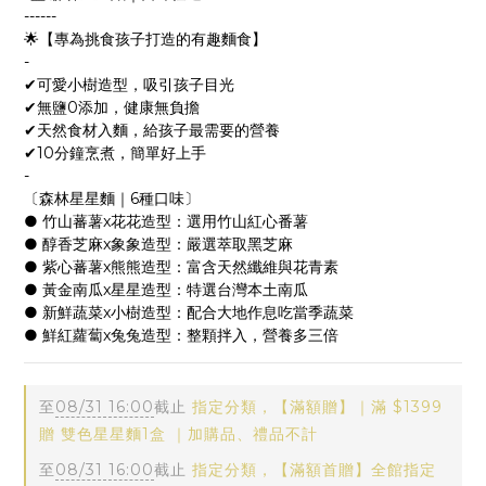
------
🌟【專為挑食孩子打造的有趣麵食】
-
✔可愛小樹造型，吸引孩子目光
✔無鹽0添加，健康無負擔
✔天然食材入麵，給孩子最需要的營養
✔10分鐘烹煮，簡單好上手
-
〔森林星星麵｜6種口味〕
● 竹山蕃薯x花花造型：選用竹山紅心番薯
● 醇香芝麻x象象造型：嚴選萃取黑芝麻
● 紫心蕃薯x熊熊造型：富含天然纖維與花青素
● 黃金南瓜x星星造型：特選台灣本土南瓜
● 新鮮蔬菜x小樹造型：配合大地作息吃當季蔬菜
● 鮮紅蘿蔔x兔兔造型：整顆拌入，營養多三倍
至
08/31 16:00
截止
指定分類，【滿額贈】｜滿 $1399
贈 雙色星星麵1盒 ｜加購品、禮品不計
至
08/31 16:00
截止
指定分類，【滿額首贈】全館指定