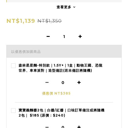
查看更多
NT$1,139
NT$1,350
以優惠價加購商品
森林星星麵-特別款｜1.5Y+｜1盒｜動物王國、恐龍
世界、車車派對｜造型備註(若未備註將隨機)
優惠價 NT$385
寶寶義麵醬2包｜白醬/紅醬｜口味訂單備注或將隨機
2包｜ $185 (原價：$240)