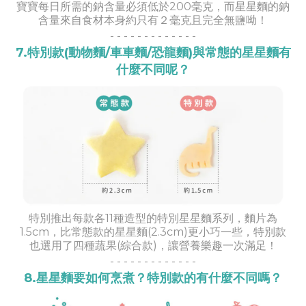
寶寶每日所需的鈉含量必須低於200毫克，而星星麵的鈉
含量來自食材本身約只有２毫克且完全無鹽呦！
- -
- -
- -
- -
- -
- -
-
7.特別款(動物麵/車車麵/恐龍麵)與常態的星星麵有
什麼不同呢？
特別推出每款各11種造型的特別星星麵系列，麵片為
1.5cm，比常態款的星星麵(2.3cm)更小巧一些，特別款
也選用了四種蔬果(綜合款)，讓營養樂趣一次滿足！
- -
- -
- -
- -
- -
- -
-
8.星星麵要如何烹煮？特別款的有什麼不同嗎？