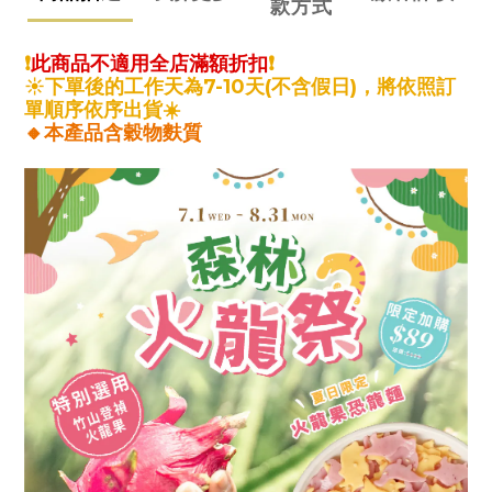
款方式
❗️
此商品不適用全店滿額折扣
❗️
☀️下單後的工作天為7-10天(不含假日)，將依照訂
單順序依序出貨
☀️
🔸本產品含穀物麩質