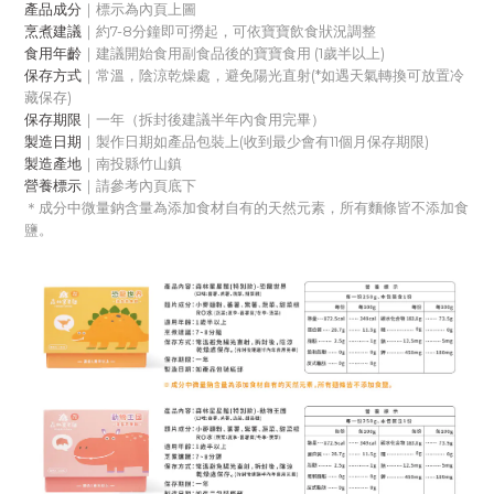
產品成分
｜標示為內頁上圖
烹煮建議
｜約7-8分鐘即可撈起，可依寶寶飲食狀況調整
食用年齡
｜建議開始食用副食品後的寶寶食用
 (1歲半以上)
保存方式
｜常溫，陰涼乾燥處，避免陽光直射(*如遇天氣轉換可放置冷
藏保存)
保存期限
｜一年（拆封後建議半年內食用完畢）
製造日期
｜製作日期如產品包裝上(收到最少會有11個月保存期限)
製造產地
｜南投縣竹山鎮
營養標示
｜請參考內頁底下
＊成分中微量鈉含量為添加食材自有的天然元素，所有麵條皆不添加食
鹽。