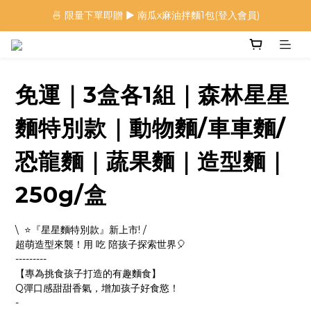
🍜 限量下單即贈 ▶︎ 南瓜x麻油拌麵1包(登入會員)
 🦖 夏日限定｜火龍果恐龍麵 ▶︎
⭐️ 加入會員首購享$20購物金 ▶︎
🍜 限量下單即贈 ▶︎ 南瓜x麻油拌麵1包(登入會員)
免運｜3盒各1組｜森林星星
麵特別款｜動物麵/車車麵/
恐龍麵｜蔬果麵｜造型麵｜
250g/盒
\  ⭐️『星星麵特別款』新上市! / 
超萌造型來襲！用 吃 陪孩子探索世界🎈
---------
【專為挑食孩子打造的有趣麵食】
Q彈口感甜甜香氣，增加孩子好食慾！
-