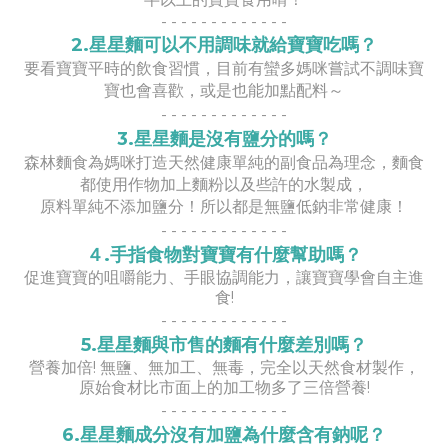
- - - - - - - - - - - - -
2.星星麵可以不用調味就給寶寶吃嗎？
要看寶寶平時的飲食習慣，目前有蠻多媽咪嘗試不調味寶
寶也會喜歡，或是也能加點配料～
- -
- -
- -
- -
- -
- -
-
3.星星麵是沒有鹽分的嗎？
森林麵食為媽咪打造天然健康單純的副食品為理念，麵食
都使用作物加上麵粉以及些許的水製成，
原料單純不添加鹽分！所以都是無鹽低鈉非常健康！
- -
- -
- -
- -
- -
- -
-
４.手指食物對寶寶有什麼幫助嗎？
促進寶寶的咀嚼能力、手眼協調能力，讓寶寶學會自主進
食!
- -
- -
- -
- -
- -
- -
-
5.星星麵與市售的麵有什麼差別嗎？
營養加倍! 
無鹽、無加工、無毒，完全以天然食材製作，
原始食材比市面上的加工物多了三倍營養!
- -
- -
- -
- -
- -
- -
-
6.星星麵成分沒有加鹽為什麼含有鈉呢？