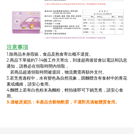
注意事項
1.除商品本身瑕疵，食品及熟食寄出概不退貨。
2.商品下單後約7-14個工作天寄出，到達超商後皆會以電話和訊息
通知，請務必在領取時間內領取，
若商品超過領取時間被退回，物流費需再額外支付。
3.若烹煮過程中，水有變色為自然現象，因麵體含有食材中的青花
素或纖維，請安心食用。
4.麵體上若有白色粉末為麵粉，輕拍後即可下鍋烹煮，請安心食
用。
5.過敏原資訊：本產品含穀物麩質，不適對其過敏體質食用。