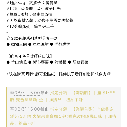
✔1盒250g，約孩子10餐份量
✔11種可愛造型，吸引孩子目光
✔無鹽0添加，健康無負擔
✔天然食材入麵，給孩子最需要的營養
✔10分鐘烹煮，簡單好上手
-
🎈３款有趣系列造型🎈各一盒
● 動物王國 ● 車車派對 ● 恐龍世界
-
【綜合４色天然繽紛口味】
● 竹山地瓜 ● 紫心蕃薯 ● 甜菜根 ● 新鮮蔬菜
-
⭐️現在購買 即附 超可愛貼紙！陪伴孩子發揮創造與想像力🌈
至
08/31 16:00
截止
指定分類，【滿額贈】｜滿 $1399
贈 雙色星星麵1盒 ｜加購品、禮品不計
至
08/31 16:00
截止
指定分類，【滿額首贈】全館指定
滿$750 贈 火龍果寶寶麵１包(贈完改贈隨機口味)｜加購
品、禮品不計