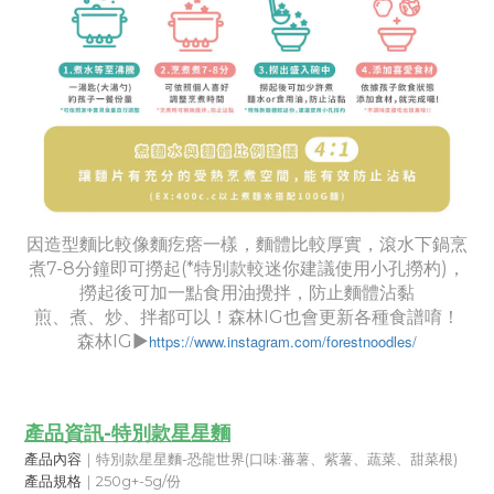
因造型麵比較像麵疙瘩一樣，麵體比較厚實，滾水下鍋烹
煮7-8分鐘即可撈起(*特別款較迷你建議使用小孔撈杓)，
撈起後可加一點食用油攪拌，防止麵體沾黏
煎、煮、炒、拌都可以！森林IG也會更新各種食譜唷！
森林IG▶︎
https://www.instagram.com/forestnoodles/
產品資訊-特別款星星麵
產品內容
｜特別款星星麵-恐龍世界(口味:蕃薯、紫薯、蔬菜、甜菜根)
產品規格
｜250g+-5g/份