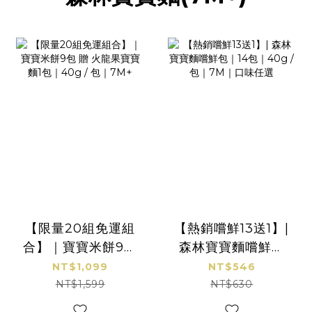
【限量20組免運組
【熱銷嚐鮮13送1】|
合】｜寶寶米餅9包
森林寶寶麵嚐鮮包
贈 火龍果寶寶麵1包
｜14包｜40g / 包
NT$1,099
NT$546
｜40g / 包｜7M+
｜7M｜口味任選
NT$1,599
NT$630