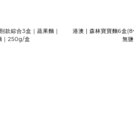
＋特別款綜合3盒｜蔬果麵｜
港澳 | 森林寶寶麵6盒(
｜250g/盒
無鹽