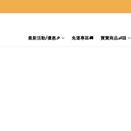
最新活動/優惠🎉
免運專區🚚
寶寶商品👶🏻