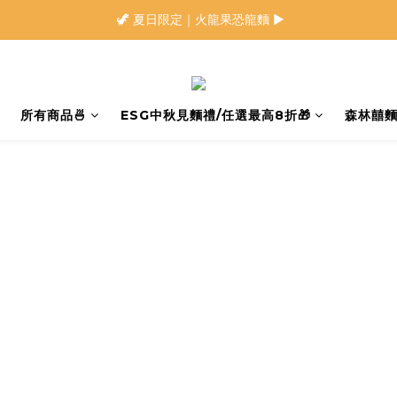
🍜 限量下單即贈 ▶︎ 南瓜x麻油拌麵1包(登入會員)
 🦖 夏日限定｜火龍果恐龍麵 ▶︎
⭐️ 加入會員首購享$20購物金 ▶︎
🍜 限量下單即贈 ▶︎ 南瓜x麻油拌麵1包(登入會員)
所有商品🍜
ESG中秋見麵禮/任選最高8折🎁
森林囍麵