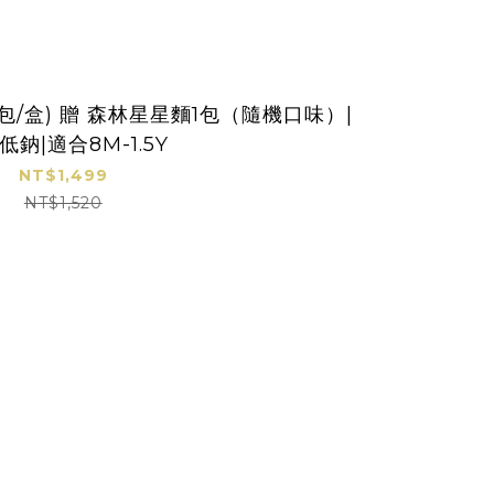
8包/盒) 贈 森林星星麵1包（隨機口味）|
低鈉|適合8M-1.5Y
NT$1,499
NT$1,520