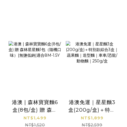
港澳 | 森林寶寶麵6
港澳免運｜星星麵3
盒(8包/盒) 贈 森林
盒(200g/盒)＋特別
星星麵1包（隨機口
款綜合3盒｜蔬果麵
NT$1,499
NT$1,899
味）|無鹽低鈉|適合
｜造型麵｜車車/恐
NT$1,520
NT$2,599