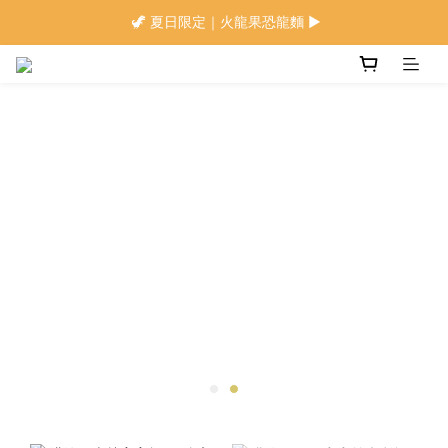
🍜 限量下單即贈 ▶︎ 南瓜x麻油拌麵1包(登入會員)
 🦖 夏日限定｜火龍果恐龍麵 ▶︎
⭐️ 加入會員首購享$20購物金 ▶︎
🍜 限量下單即贈 ▶︎ 南瓜x麻油拌麵1包(登入會員)