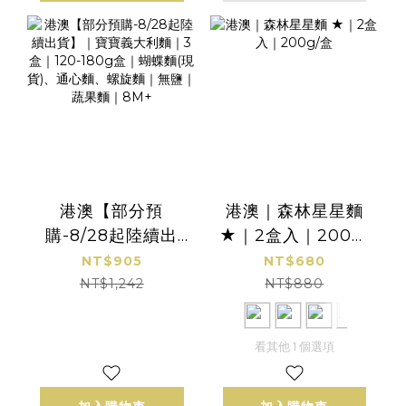
港澳【部分預
港澳｜森林星星麵
購-8/28起陸續出
★｜2盒入｜200g/
貨】｜寶寶義大利
盒
NT$905
NT$680
麵｜3盒｜120-
NT$1,242
NT$880
180g盒｜蝴蝶麵(現
貨)、通心麵、螺旋
看其他 1 個選項
麵｜無鹽｜蔬果麵
｜8M+