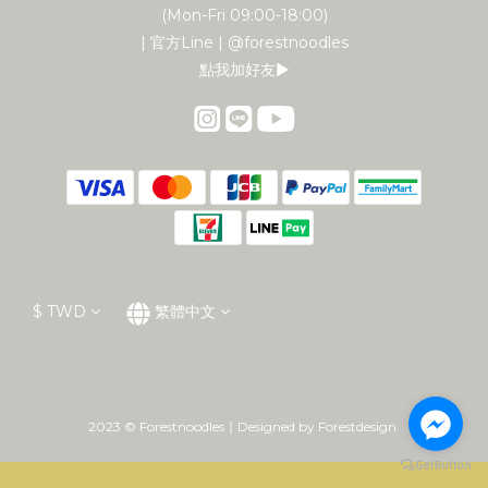
(Mon-Fri 09:00-18:00)
| 官方Line | @forestnoodles
點我加好友▶︎
$
TWD
繁體中文
2023 © Forestnoodles｜Designed by Forestdesign.