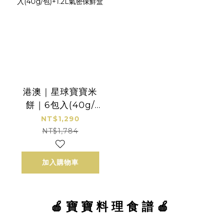
港澳｜星球寶寶米
餅｜6包入(40g/
包)+1.2L氣密保鮮盒
NT$1,290
NT$1,784
加入購物車
🍎 寶 寶 料 理 食 譜 🍎