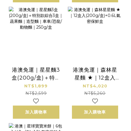
港澳免運｜星星麵3
港澳免運｜森林星
盒(200g/盒)＋特別
星麵 ★｜12盒入
款綜合3盒｜蔬果麵
(200g/盒)+0.6L氣
NT$1,899
NT$4,020
｜造型麵｜車車/恐
密保鮮盒
NT$2,599
NT$5,260
龍/動物麵｜250g/
盒
加入購物車
加入購物車