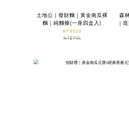
土地公｜發財麵｜黃金南瓜裸
森
麵｜純麵條(一座四盒入)
｜造
NT$520
NT$796