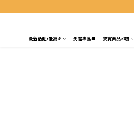
最新活動/優惠🎉
免運專區🚚
寶寶商品👶🏻