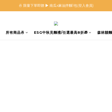
🍜 限量下單即贈 ▶︎ 南瓜x麻油拌麵1包(登入會員)
🍜 限量下單即贈 ▶︎ 南瓜x麻油拌麵1包(登入會員)
 🦖 夏日限定｜火龍果恐龍麵 ▶︎
⭐️ 加入會員首購享$20購物金 ▶︎
所有商品🍜
ESG中秋見麵禮/任選最高8折🎁
森林囍麵
🍜 限量下單即贈 ▶︎ 南瓜x麻油拌麵1包(登入會員)