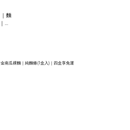
舖｜麵
｜帆