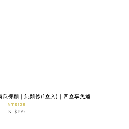
瓜裸麵｜純麵條(1盒入)｜四盒享免運
NT$129
NT$199