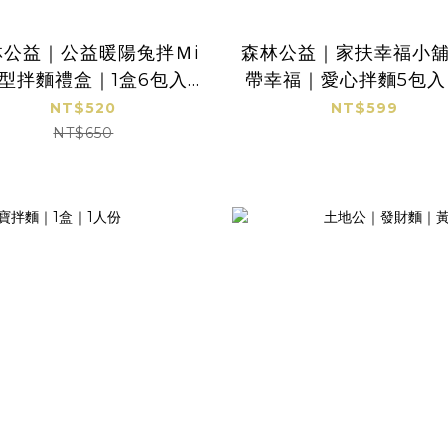
林公益｜公益暖陽兔拌Ｍi
森林公益｜家扶幸福小
型拌麵禮盒｜1盒6包入｜
帶幸福｜愛心拌麵5包入
伴手禮
布提袋組
NT$520
NT$599
NT$650