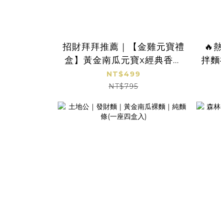
招財拜拜推薦｜【金雞元寶禮
🔥
盒】黃金南瓜元寶x經典香蔥
拌麵
元寶拌麵｜1盒4入
NT$499
NT$795