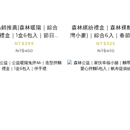
熱銷推薦|森林暖陽｜綜合
森林繽紛禮盒｜森林裸麵
禮盒｜1盒6包入｜節日送
灣小麥)｜綜合6入｜春
禮｜伴手禮
伴手禮
NT$399
NT$325
NT$450
NT$410