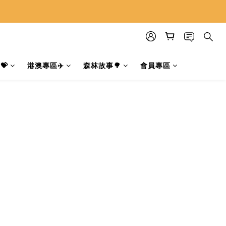
💝
港澳專區✈️
森林故事🌳
會員專區