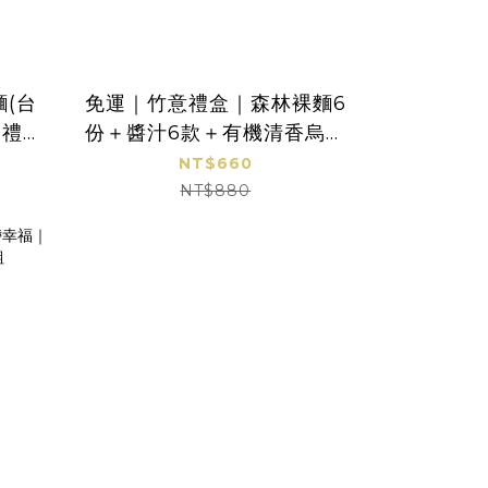
(台
免運｜竹意禮盒｜森林裸麵6
節禮｜
份＋醬汁6款＋有機清香烏龍
茶8包｜附品牌提袋、卡片
NT$660
NT$880