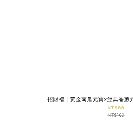
招財禮｜黃金南瓜元寶x經典香蔥元
NT$88
NT$169