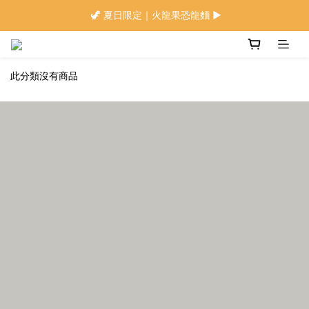
🍜 限量下單即贈 ▶︎ 南瓜x麻油拌麵1包(登入會員)
 🦖 夏日限定｜火龍果恐龍麵 ▶︎
⭐️ 加入會員首購享$20購物金 ▶︎
此分類沒有商品
🍜 限量下單即贈 ▶︎ 南瓜x麻油拌麵1包(登入會員)