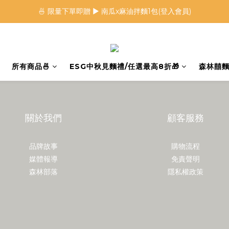
🍜 限量下單即贈 ▶︎ 南瓜x麻油拌麵1包(登入會員)
🍜 限量下單即贈 ▶︎ 南瓜x麻油拌麵1包(登入會員)
 🦖 夏日限定｜火龍果恐龍麵 ▶︎
⭐️ 加入會員首購享$20購物金 ▶︎
所有商品🍜
ESG中秋見麵禮/任選最高8折🎁
森林囍麵
🍜 限量下單即贈 ▶︎ 南瓜x麻油拌麵1包(登入會員)
關於我們
顧客服務
品牌故事
購物流程
媒體報導
免責聲明
森林部落
隱私權政策