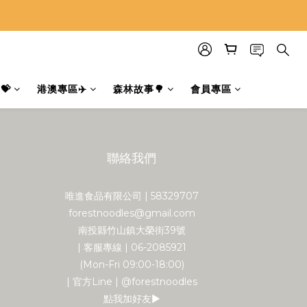
💝
港澳專區✈️
森林故事🌳
會員專區
聯絡我們
唯進食品有限公司 | 58329707
forestnoodles@gmail.com
南投縣竹山鎮大榮街39號
| 客服專線 | 06-2085921
(Mon-Fri 09:00-18:00)
| 官方Line | @forestnoodles
點我加好友▶︎