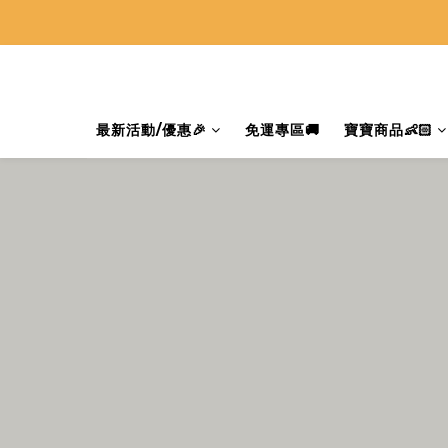
最新活動/優惠🎉
免運專區🚚
寶寶商品👶🏻