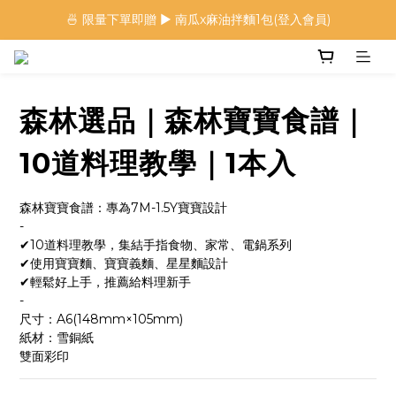
🍜 限量下單即贈 ▶︎ 南瓜x麻油拌麵1包(登入會員)
🍜 限量下單即贈 ▶︎ 南瓜x麻油拌麵1包(登入會員)
 🦖 夏日限定｜火龍果恐龍麵 ▶︎
⭐️ 加入會員首購享$20購物金 ▶︎
森林選品｜森林寶寶食譜｜
🍜 限量下單即贈 ▶︎ 南瓜x麻油拌麵1包(登入會員)
10道料理教學｜1本入
森林寶寶食譜：專為7M-1.5Y寶寶設計
-
✔10道料理教學，集結手指食物、家常、電鍋系列
✔使用寶寶麵、寶寶義麵、星星麵設計
✔輕鬆好上手，推薦給料理新手
-
尺寸：A6(148mm×105mm)
紙材：雪銅紙
雙面彩印