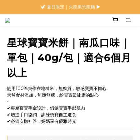
🍜 限量下單即贈 ▶︎ 南瓜x麻油拌麵1包(登入會員)
⭐️ 加入會員首購享$20購物金 ▶︎
🍜 限量下單即贈 ▶︎ 南瓜x麻油拌麵1包(登入會員)
星球寶寶米餅｜南瓜口味｜
單包｜40g/包｜適合6個月
以上
使用100%契作在地糙米，無麩質，敏感寶寶不擔心
天然食材添加，無鹽無糖，給寶寶最健康的點心
-
✔專屬寶寶手拿設計，鍛鍊寶寶手部肌肉
✔增進手口協調，訓練寶寶自主進食
✔必備安撫神器，媽媽享有優雅時光