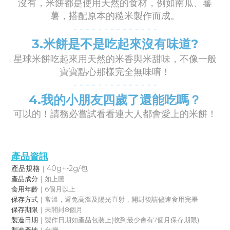
沒有，米餅都是使用天然的食材，例如南瓜、蕃
薯，搭配原本的糙米製作而成。
- -
- -
- -
- -
- -
- -
- -
3.
米餅是不是吃起來沒有味道?
星球米餅吃起來用天然的米香與米甜味，不像一般
寶寶點心那樣完全無味唷！
- -
- -
- -
- -
- -
- -
- -
4.
我的小朋友四歲了還能吃嗎？
可以的！請務必嘗試看看連大人都會愛上的米餅！
產品資訊
產品規格
40g+-2g/包
｜
產品成分
｜如上圖
食用年齡
｜6個月以上
保存方式
｜常溫，避免高溫及陽光直射，開封後請儘速食用完畢
保存期限
｜未開封8個月
製造日期
｜製作日期如產品包裝上(收到最少會有7個月保存期限)