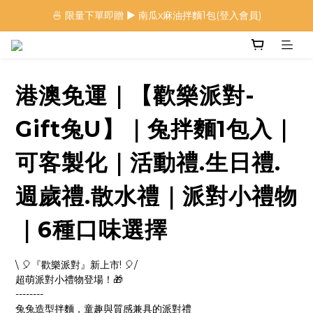
🍜 限量下單即贈 ▶︎ 南瓜x麻油拌麵1包(登入會員)
🍜 限量下單即贈 ▶︎ 南瓜x麻油拌麵1包(登入會員)
 🦖 夏日限定｜火龍果恐龍麵 ▶︎
⭐️ 加入會員首購享$20購物金 ▶︎
港澳免運｜【歡樂派對-
🍜 限量下單即贈 ▶︎ 南瓜x麻油拌麵1包(登入會員)
Gift兔U】｜兔拌麵1包入｜
可客製化｜活動禮.生日禮.
週歲禮.散水禮｜派對小禮物
｜6種口味選擇
\ 🎈『歡樂派對』新上市! 🎈/ 
超萌派對小禮物登場！🎁
--------
兔兔造型拌麵，童趣與質感兼具的派對禮