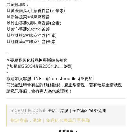
共6種口味：
🐰黃金南瓜x油蔥香拌醬(五辛素)
🐰新鮮蔬菜x椒麻麻辣醬
🐰竹山蕃薯x風味麻香醬(全素）
🐰紫心蕃薯x道地沙茶醬
🐰甜菜根x古味麻油醬(全素)
🐰紅蘿蔔x古味麻油醬(全素)
-
✎專屬客製化服務▶專屬姓名袖套
(*加購價$600/購買200包以上免費)
-
歡迎加入客服LINE：@forestnoodles(＠要加)
商品配送時會有些許麵條斷裂，屬正常情況，若有較嚴重情狀況
請私訊客服，會有專人為您處理呦！
至
08/31 16:00
截止
全店，港澳｜全館滿$2500免運
指定商品，港澳｜免運組合整筆訂單包郵
查看更多