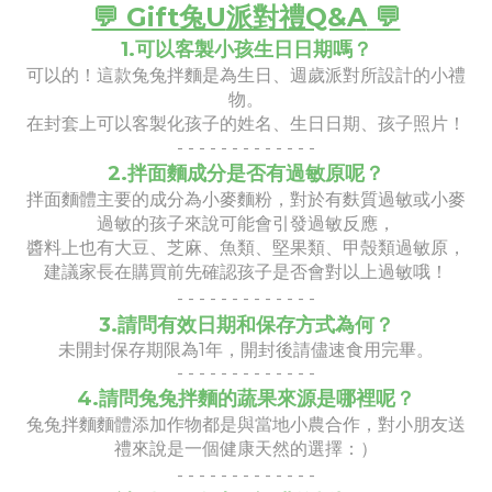
💬 Gift兔U
派對禮Q&A
💬
1.可以客製小孩生日日期嗎？
可以的！這款兔兔拌麵是為生日、週歲派對所設計的小禮
物。
在封套上可以客製化孩子的姓名、生日日期、孩子照片！
- - - - - - - - - - - - -
2.拌面麵成分是否有過敏原呢？
拌面麵體主要的成分為小麥麵粉，對於有麩質過敏或小麥
過敏的孩子來說可能會引發過敏反應，
醬料上也有大豆、芝麻、魚類、堅果類、甲殼類過敏原，
建議家長在購買前先確認孩子是否會對以上過敏哦！
- -
- -
- -
- -
- -
- -
-
3.請問有效日期和保存方式為何？
未開封保存期限為1年，開封後請儘速食用完畢。
- -
- -
- -
- -
- -
- -
-
4.請問兔兔拌麵的蔬果來源是哪裡呢？
兔兔拌麵麵體添加作物都是與當地小農合作，對小朋友送
禮來說是一個健康天然的選擇：）
- -
- -
- -
- -
- -
- -
-