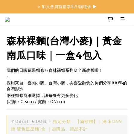
🍜 限量下單即贈 ▶︎ 南瓜x麻油拌麵1包(登入會員)
⭐️ 加入會員首購享$20購物金 ▶︎
🍜 限量下單即贈 ▶︎ 南瓜x麻油拌麵1包(登入會員)
森林裸麵(台灣小麥)｜黃金
南瓜口味｜一盒4包入
我們的日曬蔬果麵條🔆森林裸麵系列🔆全新改版啦！
-
採用來自「喜願小麥」台灣小麥，與喜愛麵食的你們分享100%的
台灣製造
兩種麵條寬細選擇，讓每餐有更多變化
(細麵：0.3cm / 寬麵：0.7cm)
至
08/31 16:00
截止
指定分類，【滿額贈】｜滿 $1399
贈 雙色星星麵1盒 ｜加購品、禮品不計