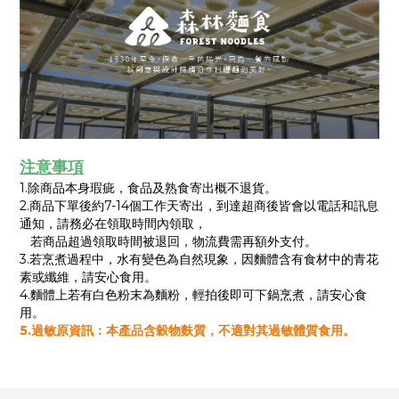
注意事項
1.除商品本身瑕疵，食品及熟食寄出概不退貨。
2.商品下單後約7-14個工作天寄出，到達超商後皆會以電話和訊息
通知，請務必在領取時間內領取，
若商品超過領取時間被退回，物流費需再額外支付。
3.若烹煮過程中，水有變色為自然現象，因麵體含有食材中的青花
素或纖維，請安心食用。
4.麵體上若有白色粉末為麵粉，輕拍後即可下鍋烹煮，請安心食
用。
5.過敏原資訊：本產品含穀物麩質，不適對其過敏體質食用。