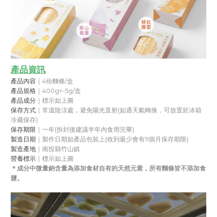
產品資訊
產品內容
｜4
份麵條/盒   
產品規格
｜400g+-5g/盒
產品成分
｜標示如上圖
保存方式
｜
常溫
陰涼處
，避免陽光直射(如遇天氣轉換，可放置於冰箱
冷藏保存)
保存期限
｜一年(拆封後建議半年內食用完畢)
製造日期
｜製作日期如產品包裝上(收到最少會有11個月保存期限)
製造產地
｜南投縣竹山鎮
營養標示
｜
標示如上圖
＊成分中微量鈉含量為添加食材自有的天然元素，所有麵條皆不添加食
鹽。