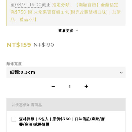
至
08/31 16:00
截止
指定分類，【滿額首贈】全館指定
滿$750 贈 火龍果寶寶麵１包(贈完改贈隨機口味)｜加購
品、禮品不計
查看更多
NT$159
NT$190
麵條寬度
以優惠價加購商品
森林拌麵｜6包入｜原價$360｜口味備註(麻辣/麻
醬/麻油)或將隨機