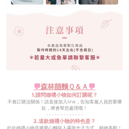
💬
森林囍麵
Ｑ＆Ａ
💬
1.請問婚禮小物如何訂購呢？
不會訂購沒關係！請直接加入line，
告知
客服人員想要哪
款，將會幫您處理哦！
- - - - - - - - - - - - -
2.這款婚禮小物的特色是？
此款婚禮小物是將愛心麵裝入霧面盒子方式，精緻美觀！