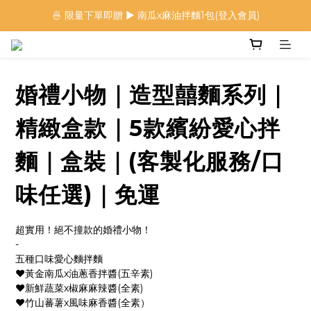
🍜 限量下單即贈 ▶︎ 南瓜x麻油拌麵1包(登入會員)
 🦖 夏日限定｜火龍果恐龍麵 ▶︎
⭐️ 加入會員首購享$20購物金 ▶︎
🍜 限量下單即贈 ▶︎ 南瓜x麻油拌麵1包(登入會員)
婚禮小物｜造型囍麵系列｜
精緻盒款｜5款繽紛愛心拌
麵｜盒裝｜(客製化服務/口
味任選)｜免運
超實用！絕不撞款的婚禮小物！
-
五種口味愛心麵拌麵
♥黃金南瓜x油蔥香拌醬(五辛素)
♥新鮮蔬菜x椒麻麻辣醬(全素)
♥竹山蕃薯x風味麻香醬(全素）