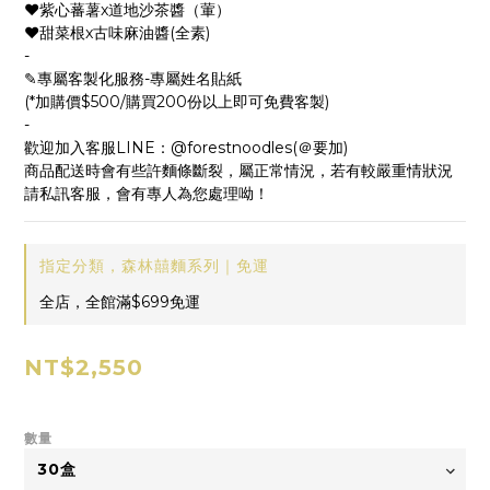
♥紫心蕃薯x道地沙茶醬（葷）
♥甜菜根x古味麻油醬(全素)
-
✎專屬客製化服務-專屬姓名貼紙
(*加購價$500/購買200份以上即可免費客製)
-
歡迎加入客服LINE：@forestnoodles(＠要加)
商品配送時會有些許麵條斷裂，屬正常情況，若有較嚴重情狀況
請私訊客服，會有專人為您處理呦！
指定分類，森林囍麵系列｜免運
全店，全館滿$699免運
NT$2,550
數量