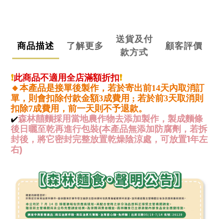
送貨及付
商品描述
了解更多
顧客評價
款方式
❗️
此商品不適用全店滿額折扣
❗️
🔸本產品是接單後製作，若於寄出前14天內取消訂
單，則會扣除付款金額3成費用 ; 若於前3天取消則
扣除7成費用，前一天則不予退款。
森林囍麵
採用當地農作物去添加製作，製成麵條
✔️
後日曬至乾再進行包裝(本產品無添加防腐劑，
若拆
封後，將它密封完整放置乾燥陰涼處，可放置1年左
右)