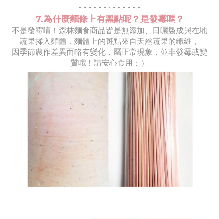
- - - - - - - - - - - - -
7.為什麼麵條上有黑點呢？是發霉嗎？
不是發霉唷！森林麵食商品皆是無添加、日曬製成與在地
蔬果揉入麵體，麵體上的斑點來自天然蔬果的纖維，
因季節農作差異而略有變化，屬正常現象，並非發霉或變
質哦！請安心食用：）