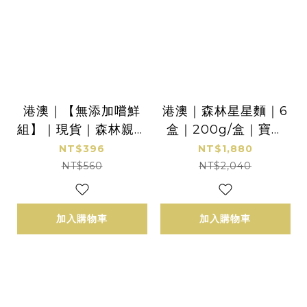
港澳｜【無添加嚐鮮
港澳｜森林星星麵｜6
組】｜現貨｜森林親子
盒｜200g/盒｜寶寶
拌麵-香菇肉燥｜４包
蔬果造型麵｜無鹽低鈉
NT$396
NT$1,880
(135g/包)｜適合3Y+
NT$560
NT$2,040
加入購物車
加入購物車