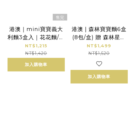
售完
港澳｜mini寶寶義大
港澳 | 森林寶寶麵6盒
利麵3盒入｜花花麵/數
(8包/盒) 贈 森林星星
字麵/字母麵｜8M+｜
麵1包（隨機口味）|無
NT$1,215
NT$1,499
無鹽｜蔬果麵｜320g/
鹽低鈉|適合8M-1.5Y
NT$1,420
NT$1,520
盒
加入購物車
加入購物車