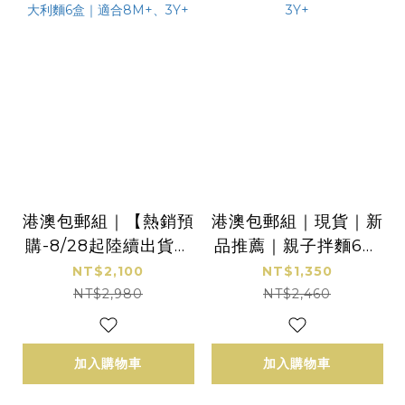
港澳包郵組｜【熱銷預
港澳包郵組｜現貨｜新
購-8/28起陸續出貨】
品推薦｜親子拌麵6包
|新品推薦｜親子拌麵6
(135g/包)＋星星麵3盒
NT$2,100
NT$1,350
包(135g/包)+寶寶義大
(200g/盒)｜適合1.5Y
NT$2,980
NT$2,460
利麵6盒｜適合8M+、
+、3Y+
3Y+
加入購物車
加入購物車