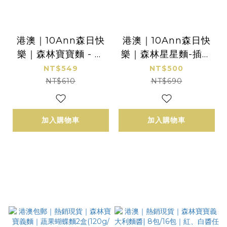
港澳｜10Ann森日快
港澳｜10Ann森日快
樂｜森林寶寶麵 - 插
樂｜森林星星麵-插畫
畫款｜２盒 綜合6入｜
款｜蕃薯x蔬菜 小樹麵
NT$549
NT$500
7M+
｜2盒｜150g/盒｜1.5
NT$610
NT$690
Y+
加入購物車
加入購物車