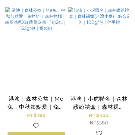
港澳｜森林公益｜Me
港澳｜小虎聯名｜森林
兔，中秋加點愛｜兔拌
繽紛禮盒｜森林裸麵
Mi｜森林拌麵｜南瓜
(台灣小麥)｜綜合6入
NT$180
NT$425
油蔥X紅蘿蔔麻油｜1
｜100g/包｜伴手禮
NT$580
組2包｜125g/包｜提