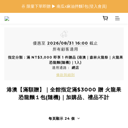
🍜 限量下單即贈 ▶︎ 南瓜x麻油拌麵1包(登入會員)
🍜 限量下單即贈 ▶︎ 南瓜x麻油拌麵1包(登入會員)
 🦖 夏日限定｜火龍果恐龍麵 ▶︎
⭐️ 加入會員首購享$20購物金 ▶︎
優惠至
2026/08/31 16:00
截止
🍜 限量下單即贈 ▶︎ 南瓜x麻油拌麵1包(登入會員)
所有顧客適用
指定分類：滿 NT$3,000 即享 1 件贈品 (港澳｜森林火龍祭｜火龍果
恐龍麵(隨機)｜1入)
適用通路：
網店
條款與細則
港澳【滿額贈】｜全館指定滿$3000 贈 火龍果
恐龍麵１包(隨機)｜加購品、禮品不計
每頁顯示 24 個