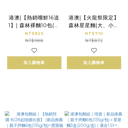
港澳|【熱銷嚐鮮16送
港澳|【火龍祭限定】
1】| 森林裸麵10包(寬
森林星星麵|大、小火
細可選)|森林寶寶麵嚐
龍星星麵嚐鮮包|8包(4
NT$825
NT$710
鮮包6包各1 贈 火龍果
5g / 包)｜火龍果x蕃
NT$988
NT$872
寶寶麵1包｜(40g/包)
薯｜任選搭配｜1.5Y+
｜7M
加入購物車
加入購物車