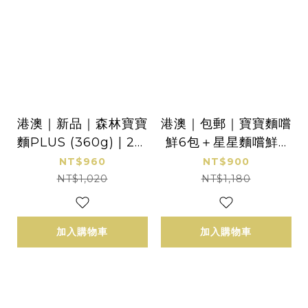
港澳｜新品｜森林寶寶
港澳｜包郵｜寶寶麵嚐
麵PLUS (360g) | 2盒
鮮6包＋星星麵嚐鮮6
｜8個月以上｜ 無鹽｜
包＋星球米餅1包(40
NT$960
NT$900
機能營養升級
g/包)｜適合1.5Y+
NT$1,020
NT$1,180
加入購物車
加入購物車