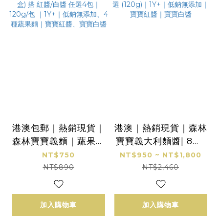
港澳包郵｜熱銷現貨｜
港澳｜熱銷現貨｜森林
森林寶寶義麵｜蔬果蝴
寶寶義大利麵醬| 8包/
蝶麵2盒(120g/盒) 搭
16包｜紅、白醬任選
NT$750
NT$950 ~ NT$1,800
紅醬/白醬 任選4包｜1
(120g)｜1Y+｜低鈉無
NT$890
NT$2,460
20g/包 ｜1Y+｜低鈉
添加｜寶寶紅醬｜寶寶
無添加、4種蔬果麵｜
白醬
加入購物車
加入購物車
寶寶紅醬、寶寶白醬