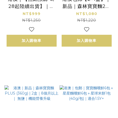
28起陸續出貨】｜森
新品｜森林寶寶麵2盒
林寶寶義麵雙享組｜2
(8包/盒)＋森林寶寶麵
NT$999
NT$1,080
盒入｜150g/包｜任選
PLUS 1盒(360g)｜7-
NT$1,250
NT$1,220
紅醬/白醬(120g/包) x
8個月｜無鹽
蔬果捲捲麵｜1Y+｜低
加入購物車
加入購物車
鈉無添加、4種蔬果麵