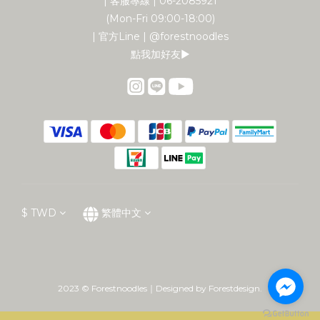
| 客服專線 | 06-2085921
(Mon-Fri 09:00-18:00)
| 官方Line | @forestnoodles
點我加好友▶︎
$
TWD
繁體中文
2023 © Forestnoodles｜Designed by Forestdesign.