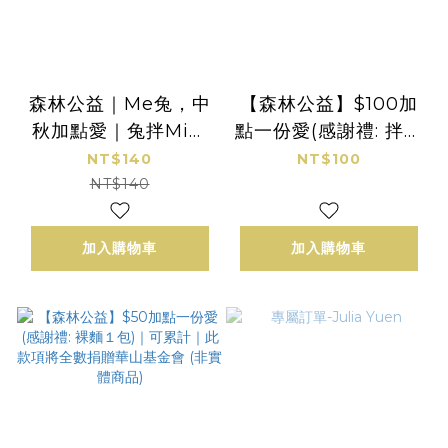
森林公益｜Me兔，中
【森林公益】$100加
秋加點愛｜兔拌Mi｜
點一份愛(感謝禮: 拌麵
森林拌麵｜南瓜油蔥X
１包)｜可累計｜此款
NT$140
NT$100
紅蘿蔔麻油｜1組2包｜
項將全數捐贈華山基金
NT$140
125g/包｜提袋組
會 (非實體商品)
加入購物車
加入購物車