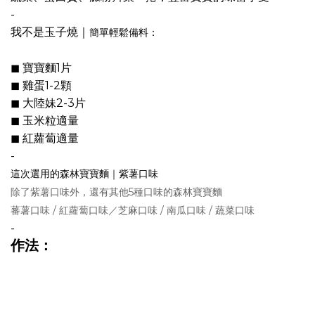
-
我不是玉子燒｜
簡單輕鬆備料：
◼︎ 寶寶麵1片
◼︎ 雞蛋1-2顆
◼︎ 大陸妹2-3片
◼︎ 玉米粒適量
◼︎ 紅蘿蔔適量
-
這次選用的森林寶寶麵｜紫薯口味
除了紫薯口味外，還有其他5種口味的森林寶寶麵
蕃薯口味 / 紅蘿蔔口味／芝麻口味 / 南瓜口味 / 蔬菜口味
-
作法：