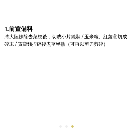
1.前置備料
將大陸妹除去菜梗後，切成小片絲狀 / 玉米粒、紅蘿蔔切成
碎末 / 寶寶麵捏碎後煮至半熟（可再以剪刀剪碎）