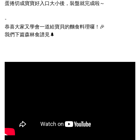
蛋捲切成寶寶好入口大小後，裝盤就完成啦～
-
恭喜大家又學會一道給寶貝的麵食料理囉！🎉
我們下篇森林食譜見🌲