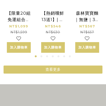
【限量20組
【熱銷嚐鮮
森林寶寶麵
免運組合】
13送1】| 森
｜無鹽｜3盒
｜寶寶米餅9
林寶寶麵嚐
｜8包/盒｜
NT$1,099
NT$546
NT$567
包 贈 火龍果
鮮包｜14包
好評免運
NT$1,599
NT$630
NT$657
寶寶麵1包｜
｜40g / 包
40g / 包｜
｜7M｜口味
加入購物車
加入購物車
加入購物車
7M+
任選
查看更多