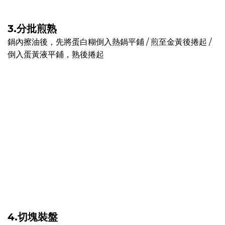
3.分批煎熟
鍋內擦油後，先將蛋白糊倒入熱鍋平鋪 / 煎至金黃後捲起 /
倒入蛋黃液平鋪，熟後捲起
4.切塊裝盤