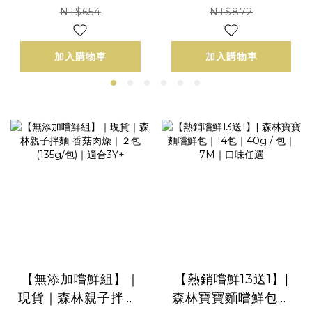
鮮包|6包(45g / 包)｜
40g/包｜3Y+
NT$654
NT$872
任選搭配｜1.5Y+
加入購物車
加入購物車
【無添加嚐鮮組】｜
【熱銷嚐鮮13送1】|
現貨｜森林親子拌麵-
森林寶寶麵嚐鮮包｜