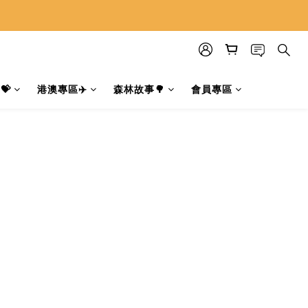
💝
港澳專區✈️
森林故事🌳
會員專區