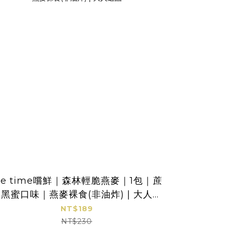
e time嚐鮮｜森林輕脆燕麥｜1包｜蔗
10Ann
黑蜜口味｜燕麥裸食(非油炸) | 大人選
品
NT$189
NT$230