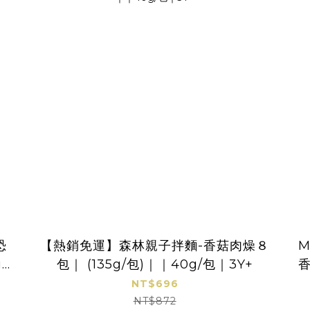
恐
【熱銷免運】森林親子拌麵-香菇肉燥８
M
 /
包｜ (135g/包)｜｜40g/包｜3Y+
香
NT$696
NT$872