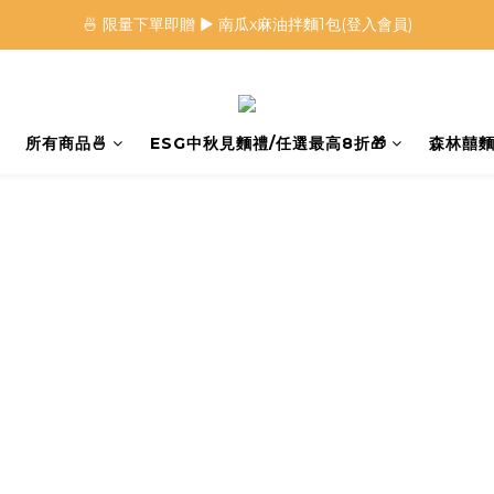
🍜 限量下單即贈 ▶︎ 南瓜x麻油拌麵1包(登入會員)
🍜 限量下單即贈 ▶︎ 南瓜x麻油拌麵1包(登入會員)
 🦖 夏日限定｜火龍果恐龍麵 ▶︎
⭐️ 加入會員首購享$20購物金 ▶︎
所有商品🍜
ESG中秋見麵禮/任選最高8折🎁
森林囍麵
🍜 限量下單即贈 ▶︎ 南瓜x麻油拌麵1包(登入會員)