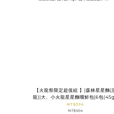
【火龍祭限定超值組 】|森林星星麵(
龍)|大、小火龍星星麵嚐鮮包|6包(45g
包)｜任選搭配｜1.5Y+
NT$534
NT$654