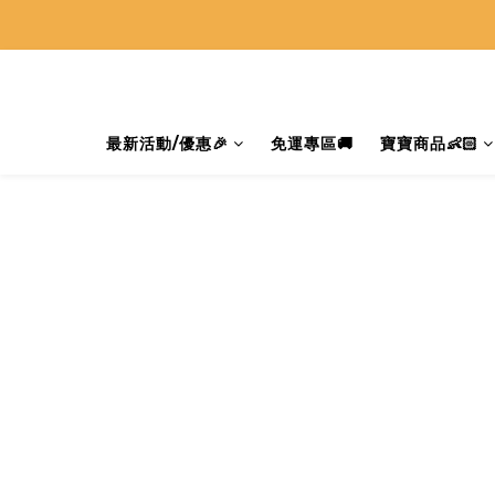
最新活動/優惠🎉
免運專區🚚
寶寶商品👶🏻